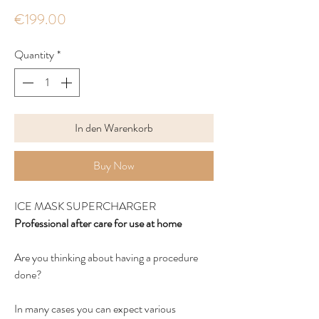
Price
€199.00
Quantity
*
In den Warenkorb
Buy Now
ICE MASK SUPERCHARGER
Professional after care for use at home
Are you thinking about having a procedure
done?
In many cases you can expect various